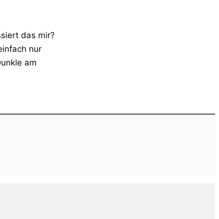
iert das mir?
einfach nur
Dunkle am