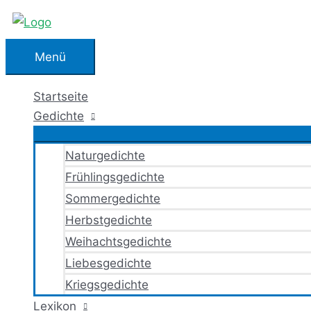
Zum
Inhalt
springen
Menü
Menü
Startseite
Gedichte
Naturgedichte
Frühlingsgedichte
Sommergedichte
Herbstgedichte
Weihachtsgedichte
Liebesgedichte
Kriegsgedichte
Lexikon