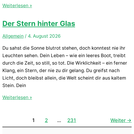
Mein
Weiterlesen »
Geiglein
Der Stern hinter Glas
Allgemein
/
4. August 2026
Du sahst die Sonne blutrot stehen, doch konntest nie ihr
Leuchten sehen. Dein Leben – wie ein leeres Boot, treibt
durch die Zeit, so still, so tot. Die Wirklichkeit – ein ferner
Klang, ein Stern, der nie zu dir gelang. Du greifst nach
Licht, doch bleibst allein, die Welt scheint dir aus kaltem
Stein. Dein
Der
Weiterlesen »
Stern
hinter
Glas
1
2
…
231
Weiter
→