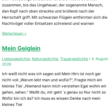
zusammen, bis das Ungeheuer, der sogenannte Mensch,
den Kopf nach oben streckte und brüllend nach der
Herrschaft griff. Mit schwarzen Flügeln entfernten sich die
Nachtvögel voller Entsetzen schreiend und warnen
Urgestein
Weiterlesen »
Mein Geiglein
Liebesgedichte
,
Naturgedichte
,
Trauergedichte
/
4. August
2026
Ich weiß nicht was ich sagen soll Mein Hirn ist noch gar
nicht voll „Warum lebt man und wofür?“, Fragte mich ein
kleines Tier „Niemand kann mich verstehen Egal wohin wir
gehen, sehen.“ Weißt du, mir geht´s genau so Nur nicht so
Wofür bin ich da? Ich muss es wissen Denke nach mein
kleines Tier