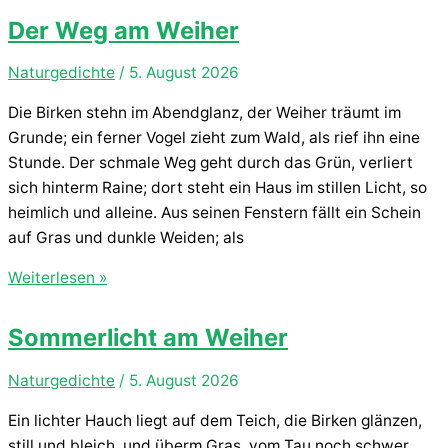
Weiher
Der Weg am Weiher
Naturgedichte
/
5. August 2026
Die Birken stehn im Abendglanz, der Weiher träumt im
Grunde; ein ferner Vogel zieht zum Wald, als rief ihn eine
Stunde. Der schmale Weg geht durch das Grün, verliert
sich hinterm Raine; dort steht ein Haus im stillen Licht, so
heimlich und alleine. Aus seinen Fenstern fällt ein Schein
auf Gras und dunkle Weiden; als
Der
Weiterlesen »
Weg
am
Sommerlicht am Weiher
Weiher
Naturgedichte
/
5. August 2026
Ein lichter Hauch liegt auf dem Teich, die Birken glänzen,
still und bleich, und überm Gras, vom Tau noch schwer,