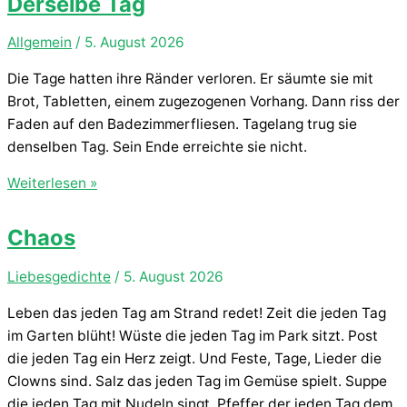
Derselbe Tag
Allgemein
/
5. August 2026
Die Tage hatten ihre Ränder verloren. Er säumte sie mit
Brot, Tabletten, einem zugezogenen Vorhang. Dann riss der
Faden auf den Badezimmerfliesen. Tagelang trug sie
denselben Tag. Sein Ende erreichte sie nicht.
Derselbe
Weiterlesen »
Tag
Chaos
Liebesgedichte
/
5. August 2026
Leben das jeden Tag am Strand redet! Zeit die jeden Tag
im Garten blüht! Wüste die jeden Tag im Park sitzt. Post
die jeden Tag ein Herz zeigt. Und Feste, Tage, Lieder die
Clowns sind. Salz das jeden Tag im Gemüse spielt. Suppe
die jeden Tag mit Nudeln singt. Pfeffer der jeden Tag dem