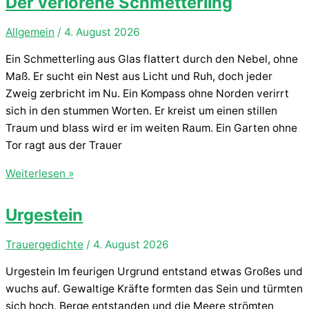
Der verlorene Schmetterling
Allgemein
/
4. August 2026
Ein Schmetterling aus Glas flattert durch den Nebel, ohne
Maß. Er sucht ein Nest aus Licht und Ruh, doch jeder
Zweig zerbricht im Nu. Ein Kompass ohne Norden verirrt
sich in den stummen Worten. Er kreist um einen stillen
Traum und blass wird er im weiten Raum. Ein Garten ohne
Tor ragt aus der Trauer
Der
Weiterlesen »
verlorene
Schmetterling
Urgestein
Trauergedichte
/
4. August 2026
Urgestein Im feurigen Urgrund entstand etwas Großes und
wuchs auf. Gewaltige Kräfte formten das Sein und türmten
sich hoch, Berge entstanden und die Meere strömten