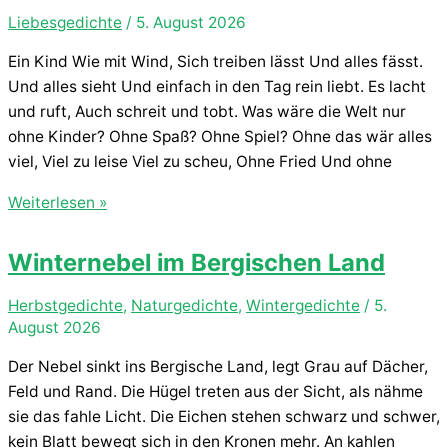
Liebesgedichte
/
5. August 2026
Ein Kind Wie mit Wind, Sich treiben lässt Und alles fässt.
Und alles sieht Und einfach in den Tag rein liebt. Es lacht
und ruft, Auch schreit und tobt. Was wäre die Welt nur
ohne Kinder? Ohne Spaß? Ohne Spiel? Ohne das wär alles
viel, Viel zu leise Viel zu scheu, Ohne Fried Und ohne
Kindliche
Weiterlesen »
Faszination
Winternebel im Bergischen Land
Herbstgedichte
,
Naturgedichte
,
Wintergedichte
/
5.
August 2026
Der Nebel sinkt ins Bergische Land, legt Grau auf Dächer,
Feld und Rand. Die Hügel treten aus der Sicht, als nähme
sie das fahle Licht. Die Eichen stehen schwarz und schwer,
kein Blatt bewegt sich in den Kronen mehr. An kahlen