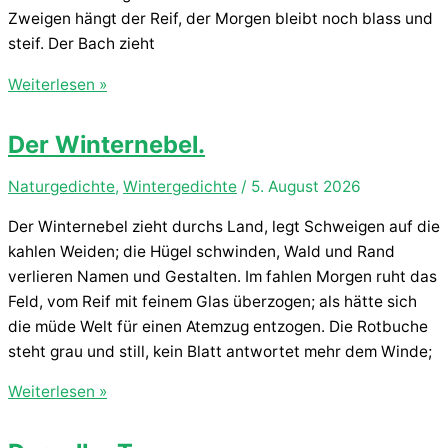
Zweigen hängt der Reif, der Morgen bleibt noch blass und
steif. Der Bach zieht
Winternebel
Weiterlesen »
im
Bergischen
Der Winternebel.
Land
Naturgedichte
,
Wintergedichte
/
5. August 2026
Der Winternebel zieht durchs Land, legt Schweigen auf die
kahlen Weiden; die Hügel schwinden, Wald und Rand
verlieren Namen und Gestalten. Im fahlen Morgen ruht das
Feld, vom Reif mit feinem Glas überzogen; als hätte sich
die müde Welt für einen Atemzug entzogen. Die Rotbuche
steht grau und still, kein Blatt antwortet mehr dem Winde;
Der
Weiterlesen »
Winternebel.