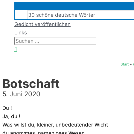
30 schöne deutsche Wörter
Gedicht veröffentlichen
Links
Suchen
nach:
Suchen
Start
Botschaft
5. Juni 2020
Du !
Ja, du !
Was willst du, kleiner, unbedeutender Wicht
du anonymes, namenloses Wesen