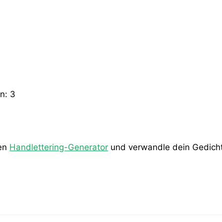
en:
3
den
Handlettering-Generator
und verwandle dein Gedicht 