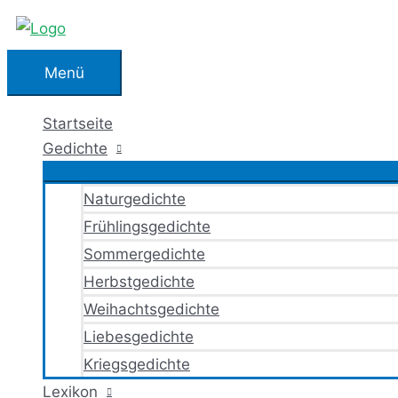
Zum
Inhalt
springen
Menü
Menü
Startseite
Gedichte
Naturgedichte
Frühlingsgedichte
Sommergedichte
Herbstgedichte
Weihachtsgedichte
Liebesgedichte
Kriegsgedichte
Lexikon