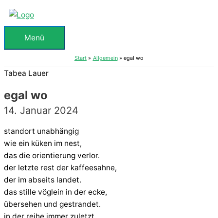
Zum
Inhalt
springen
Menü
Menü
Start
Allgemein
egal wo
Tabea Lauer
egal wo
14. Januar 2024
standort unabhängig
wie ein küken im nest,
das die orientierung verlor.
der letzte rest der kaffeesahne,
der im abseits landet.
das stille vöglein in der ecke,
übersehen und gestrandet.
in der reihe immer zuletzt,