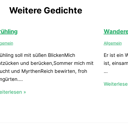
Weitere Gedichte
rühling
Wandere
lgemein
Allgemein
ühling soll mit süßen BlickenMich
Er ist ein
ntzücken und berücken,Sommer mich mit
ist, einsa
ucht und MyrthenReich bewirten, froh
…
mgürten.…
Weiterlese
iterlesen »