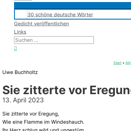
30 schöne deutsche Wörter
Gedicht veröffentlichen
Links
Suchen
nach:
Suchen
Start
All
Uwe Buchholtz
Sie zitterte vor Eregu
13. April 2023
Sie zitterte vor Eregung,
Wie eine Flamme im Windeshauch.
Ihr Herz schlug wild und ungestüm,