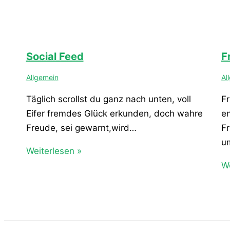
Social Feed
F
Allgemein
Al
Täglich scrollst du ganz nach unten, voll
Fr
Eifer fremdes Glück erkunden, doch wahre
e
Freude, sei gewarnt,wird…
Fr
u
Weiterlesen »
We