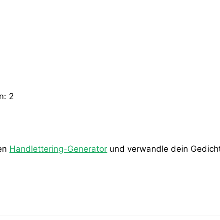
en:
2
den
Handlettering-Generator
und verwandle dein Gedicht 