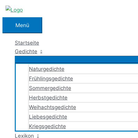
Zum
Inhalt
springen
Menü
Menü
Startseite
Gedichte
Naturgedichte
Frühlingsgedichte
Sommergedichte
Herbstgedichte
Weihachtsgedichte
Liebesgedichte
Kriegsgedichte
Lexikon