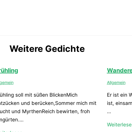
Weitere Gedichte
rühling
Wandere
lgemein
Allgemein
ühling soll mit süßen BlickenMich
Er ist ein
ntzücken und berücken,Sommer mich mit
ist, einsa
ucht und MyrthenReich bewirten, froh
…
mgürten.…
Weiterlese