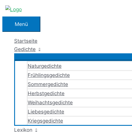
Zum
Inhalt
springen
Menü
Menü
Startseite
Gedichte
Naturgedichte
Frühlingsgedichte
Sommergedichte
Herbstgedichte
Weihachtsgedichte
Liebesgedichte
Kriegsgedichte
Lexikon