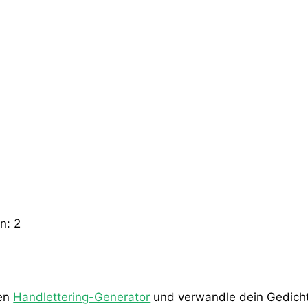
en:
2
den
Handlettering-Generator
und verwandle dein Gedicht 