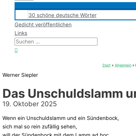
30 schöne deutsche Wörter
Gedicht veröffentlichen
Links
Suchen
nach:
Suchen
Start
Allgemein
Werner Siepler
Das Unschuldslamm u
19. Oktober 2025
Wenn ein Unschuldslamm und ein Sündenbock,
sich mal so rein zufällig sehen,
will der Sündenbock mit dem Lamm ad hoc,