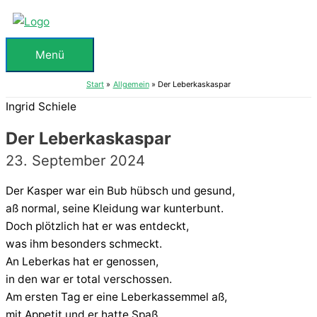
Zum
Inhalt
springen
Menü
Menü
Start
Allgemein
Der Leberkaskaspar
Ingrid Schiele
Der Leberkaskaspar
23. September 2024
Der Kasper war ein Bub hübsch und gesund,
aß normal, seine Kleidung war kunterbunt.
Doch plötzlich hat er was entdeckt,
was ihm besonders schmeckt.
An Leberkas hat er genossen,
in den war er total verschossen.
Am ersten Tag er eine Leberkassemmel aß,
mit Appetit und er hatte Spaß.