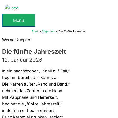
Zum
Inhalt
springen
Menü
Menü
Start
Allgemein
Die fünfte Jahreszeit
Werner Siepler
Die fünfte Jahreszeit
12. Januar 2026
In ein paar Wochen, „Knall auf Fall,“
beginnt bereits der Karneval.
Die Narren außer „Rand und Band,“
nehmen das Zepter in die Hand.
Mit Pappnase und Heiterkeit,
beginnt die „fünfte Jahreszeit,“
in der immer hochmotiviert,
Prinz Karneval prunkvoll regiert.