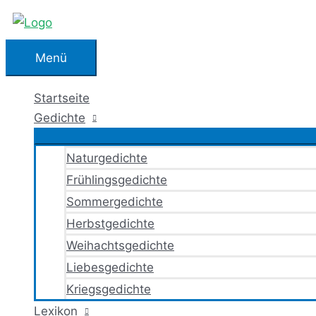
Zum
Inhalt
springen
Menü
Menü
Startseite
Gedichte
Naturgedichte
Frühlingsgedichte
Sommergedichte
Herbstgedichte
Weihachtsgedichte
Liebesgedichte
Kriegsgedichte
Lexikon