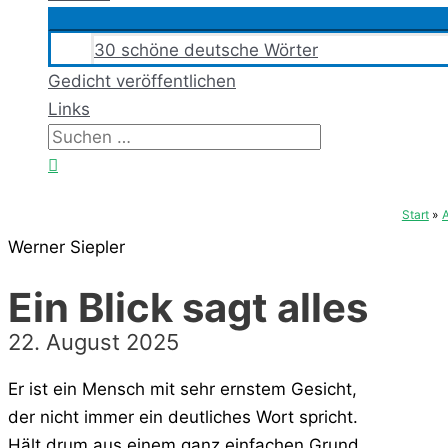
30 schöne deutsche Wörter
Gedicht veröffentlichen
Links
Suchen
nach:
Suchen
Start
Werner Siepler
Ein Blick sagt alles
22. August 2025
Er ist ein Mensch mit sehr ernstem Gesicht,
der nicht immer ein deutliches Wort spricht.
Hält drum aus einem ganz einfachen Grund,