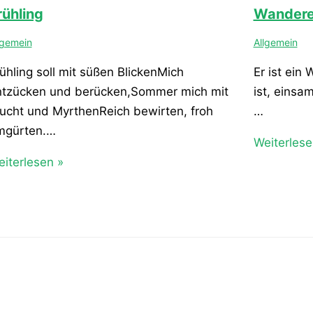
rühling
Wandere
lgemein
Allgemein
ühling soll mit süßen BlickenMich
Er ist ein
ntzücken und berücken,Sommer mich mit
ist, einsa
ucht und MyrthenReich bewirten, froh
…
mgürten.…
Weiterlese
iterlesen »