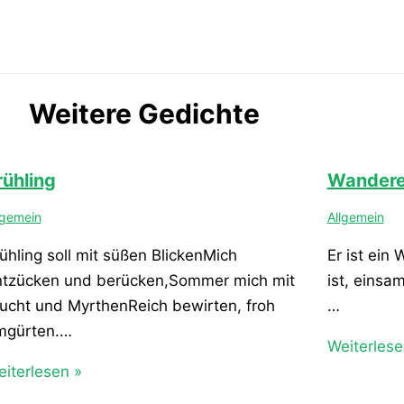
Weitere Gedichte
rühling
Wandere
lgemein
Allgemein
ühling soll mit süßen BlickenMich
Er ist ein
ntzücken und berücken,Sommer mich mit
ist, einsa
ucht und MyrthenReich bewirten, froh
…
mgürten.…
Weiterlese
iterlesen »