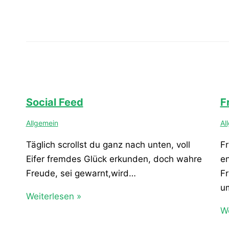
Social Feed
F
Allgemein
Al
Täglich scrollst du ganz nach unten, voll
Fr
Eifer fremdes Glück erkunden, doch wahre
e
Freude, sei gewarnt,wird…
Fr
u
Weiterlesen »
We