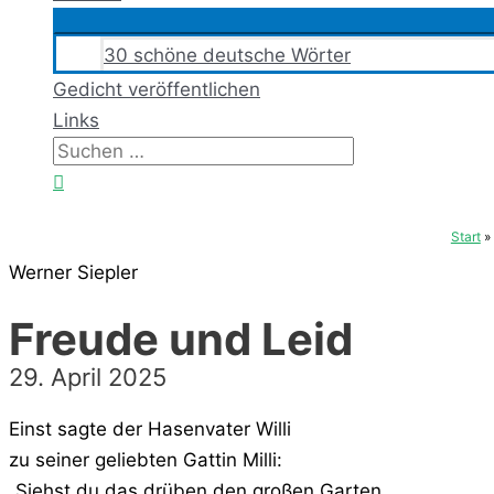
30 schöne deutsche Wörter
Gedicht veröffentlichen
Links
Suchen
nach:
Suchen
Start
Werner Siepler
Freude und Leid
29. April 2025
Einst sagte der Hasenvater Willi
zu seiner geliebten Gattin Milli:
„Siehst du das drüben den großen Garten