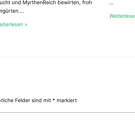
ucht und MyrthenReich bewirten, froh
…
mgürten.…
Weiterlese
iterlesen »
rliche Felder sind mit
*
markiert