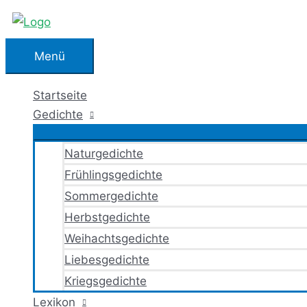
Zum
Inhalt
springen
Menü
Menü
Startseite
Gedichte
Naturgedichte
Frühlingsgedichte
Sommergedichte
Herbstgedichte
Weihachtsgedichte
Liebesgedichte
Kriegsgedichte
Lexikon