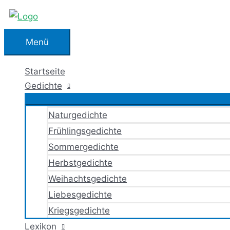
Zum
Inhalt
springen
Menü
Menü
Startseite
Gedichte
Naturgedichte
Frühlingsgedichte
Sommergedichte
Herbstgedichte
Weihachtsgedichte
Liebesgedichte
Kriegsgedichte
Lexikon