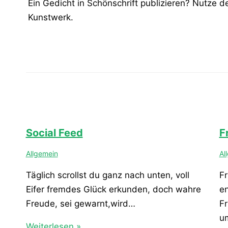
Ein Gedicht in Schönschrift publizieren? Nutze 
Kunstwerk.
Social Feed
F
Allgemein
Al
Täglich scrollst du ganz nach unten, voll
Fr
Eifer fremdes Glück erkunden, doch wahre
e
Freude, sei gewarnt,wird…
Fr
u
Weiterlesen »