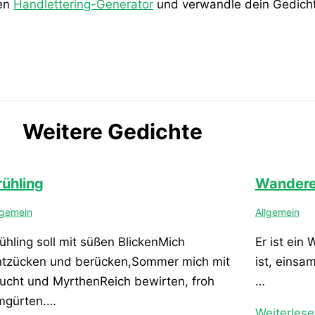
den
Handlettering-Generator
und verwandle dein Gedicht 
Weitere Gedichte
rühling
Wandere
lgemein
Allgemein
ühling soll mit süßen BlickenMich
Er ist ein
ntzücken und berücken,Sommer mich mit
ist, einsa
ucht und MyrthenReich bewirten, froh
…
mgürten.…
Weiterlese