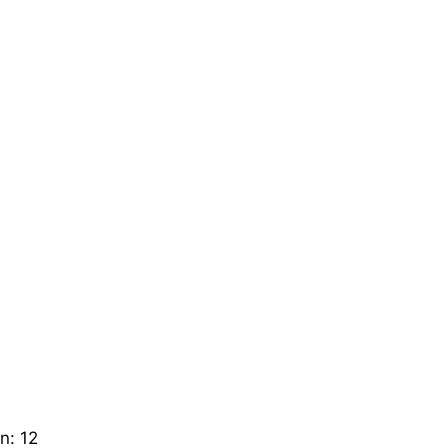
en:
12