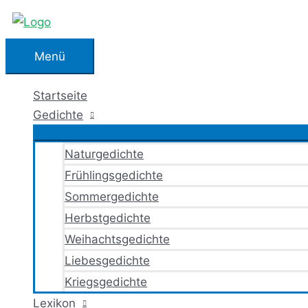
Zum
Inhalt
springen
Menü
Menü
Startseite
Gedichte
Naturgedichte
Frühlingsgedichte
Sommergedichte
Herbstgedichte
Weihachtsgedichte
Liebesgedichte
Kriegsgedichte
Lexikon