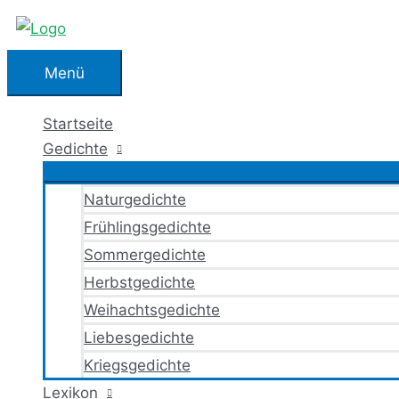
Zum
Inhalt
springen
Menü
Menü
Startseite
Gedichte
Naturgedichte
Frühlingsgedichte
Sommergedichte
Herbstgedichte
Weihachtsgedichte
Liebesgedichte
Kriegsgedichte
Lexikon