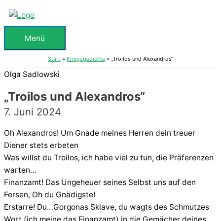
Zum
Inhalt
springen
Menü
Menü
Start
Kriegsgedichte
„Troilos und Alexandros“
Olga Sadlowski
„Troilos und Alexandros“
7. Juni 2024
Oh Alexandros! Um Gnade meines Herren dein treuer
Diener stets erbeten
Was willst du Troilos, ich habe viel zu tun, die Präferenzen
warten…
Finanzamt! Das Ungeheuer seines Selbst uns auf den
Fersen, Oh du Gnädigste!
Erstarre! Du…Gorgonas Sklave, du wagts des Schmutzes
Wort (ich meine das Finanzamt) in die Gemächer deines