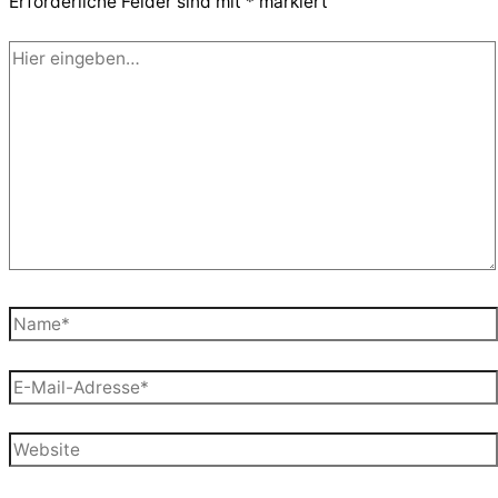
Erforderliche Felder sind mit
*
markiert
Hier
eingeben…
Name*
E-
Mail-
Adresse*
Website