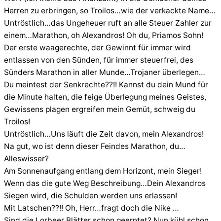
Herren zu erbringen, so Troilos…wie der verkackte Name…
Untröstlich…das Ungeheuer ruft an alle Steuer Zahler zur
einem…Marathon, oh Alexandros! Oh du, Priamos Sohn!
Der erste waagerechte, der Gewinnt für immer wird
entlassen von den Sünden, für immer steuerfrei, des
Sünders Marathon in aller Munde…Trojaner überlegen…
Du meintest der Senkrechte??!! Kannst du dein Mund für
die Minute halten, die feige Überlegung meines Geistes,
Gewissens plagen ergreifen mein Gemüt, schweig du
Troilos!
Untröstlich…Uns läuft die Zeit davon, mein Alexandros!
Na gut, wo ist denn dieser Feindes Marathon, du…
Alleswisser?
Am Sonnenaufgang entlang dem Horizont, mein Sieger!
Wenn das die gute Weg Beschreibung…Dein Alexandros
Siegen wird, die Schulden werden uns erlassen!
Mit Latschen??!! Oh, Herr…fragt doch die Nike …
Sind die Lorbeer Blätter schon geerntet? Nun kühl schon