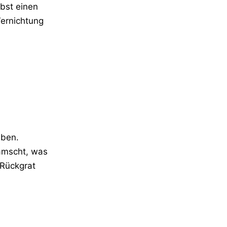
lbst einen
Vernichtung
aben.
ramscht, was
 Rückgrat