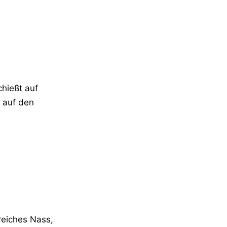
chießt auf
n auf den
reiches Nass,