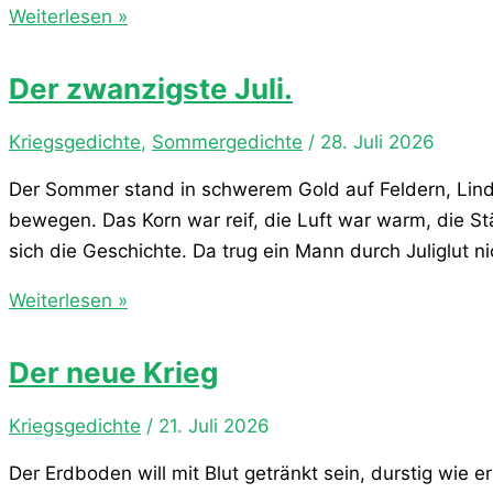
Sommerbericht
Weiterlesen »
aus
Böhmen
Der zwanzigste Juli.
von
1866.
Kriegsgedichte
,
Sommergedichte
/
28. Juli 2026
Der Sommer stand in schwerem Gold auf Feldern, Linde
bewegen. Das Korn war reif, die Luft war warm, die St
sich die Geschichte. Da trug ein Mann durch Juliglut 
Der
Weiterlesen »
zwanzigste
Juli.
Der neue Krieg
Kriegsgedichte
/
21. Juli 2026
Der Erdboden will mit Blut getränkt sein, durstig wie e