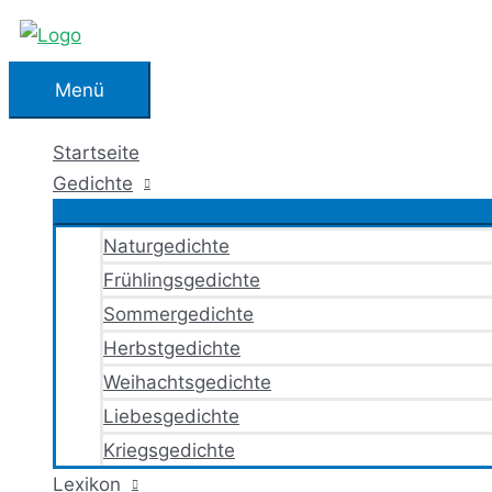
Zum
Inhalt
springen
Menü
Menü
Startseite
Gedichte
Naturgedichte
Frühlingsgedichte
Sommergedichte
Herbstgedichte
Weihachtsgedichte
Liebesgedichte
Kriegsgedichte
Lexikon