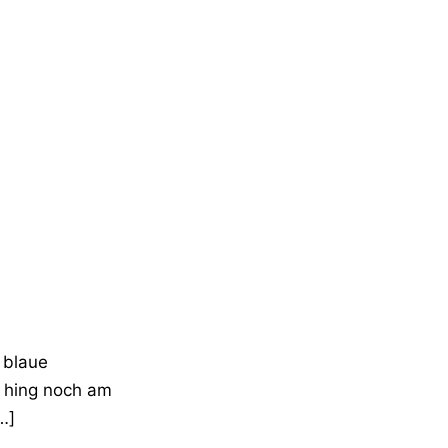
 blaue
 hing noch am
…]