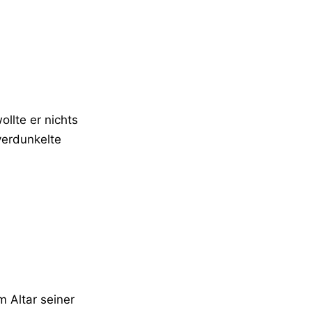
llte er nichts
verdunkelte
m Altar seiner