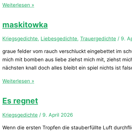
Wiederkehr
Weiterlesen »
maskitowka
Kriegsgedichte
,
Liebesgedichte
,
Trauergedichte
/
9. A
graue felder vom rauch verschluckt eingebettet im sch
mich mit bomben aus liebe ziehst mich mit, ziehst mi
nächsten knall doch alles bleibt ein spiel nichts ist fal
maskitowka
Weiterlesen »
Es regnet
Kriegsgedichte
/
9. April 2026
Wenn die ersten Tropfen die stauberfüllte Luft durchf