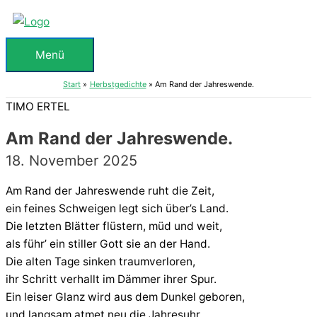
Zum
Inhalt
springen
Menü
Menü
Start
Herbstgedichte
Am Rand der Jahreswende.
TIMO ERTEL
Am Rand der Jahreswende.
18. November 2025
Am Rand der Jahreswende ruht die Zeit,
ein feines Schweigen legt sich über’s Land.
Die letzten Blätter flüstern, müd und weit,
als führ’ ein stiller Gott sie an der Hand.
Die alten Tage sinken traumverloren,
ihr Schritt verhallt im Dämmer ihrer Spur.
Ein leiser Glanz wird aus dem Dunkel geboren,
und langsam atmet neu die Jahresuhr.