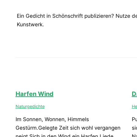
Ein Gedicht in Schönschrift publizieren? Nutze 
Kunstwerk.
Harfen Wind
D
Naturgedichte
He
Im Sonnen, Wonnen, Himmels
Pu
Gestürm.Gelegte Zeit sich wohl vergangen
si
neigt.Sich in den Wind ein Harfen Liede…
N