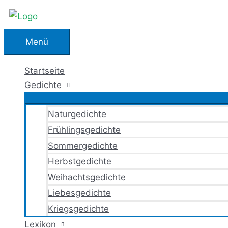
Zum
Inhalt
springen
Menü
Menü
Startseite
Gedichte
Naturgedichte
Frühlingsgedichte
Sommergedichte
Herbstgedichte
Weihachtsgedichte
Liebesgedichte
Kriegsgedichte
Lexikon