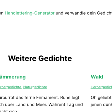
den
Handlettering-Generator
und verwandle dein Gedicht 
Weitere Gedichte
ämmerung
Wald
rbstgedichte
,
Naturgedichte
Herbstgedic
rpurrot das ferne Firmament. Ruhe legt
Oh geliebt
ch über Land und Meer. Währent Tag und
jenen dunk
acht sich…