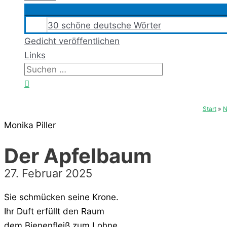
30 schöne deutsche Wörter
Gedicht veröffentlichen
Links
Suchen
nach:
Suchen
Start
N
Monika Piller
Der Apfelbaum
27. Februar 2025
Sie schmücken seine Krone.
Ihr Duft erfüllt den Raum
dem Bienenfleiß zum Lohne