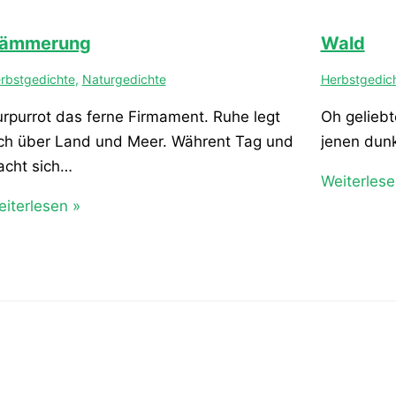
ämmerung
Wald
rbstgedichte
,
Naturgedichte
Herbstgedic
rpurrot das ferne Firmament. Ruhe legt
Oh geliebt
ch über Land und Meer. Währent Tag und
jenen dunk
acht sich…
Weiterlese
iterlesen »