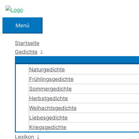
Zum
Inhalt
springen
Menü
Menü
Startseite
Gedichte
Naturgedichte
Frühlingsgedichte
Sommergedichte
Herbstgedichte
Weihachtsgedichte
Liebesgedichte
Kriegsgedichte
Lexikon