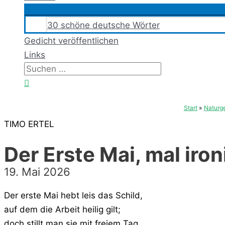
30 schöne deutsche Wörter
Gedicht veröffentlichen
Links
Suchen
nach:
Suchen
Start
Naturg
TIMO ERTEL
Der Erste Mai, mal iron
19. Mai 2026
Der erste Mai hebt leis das Schild,
auf dem die Arbeit heilig gilt;
doch stillt man sie mit freiem Tag