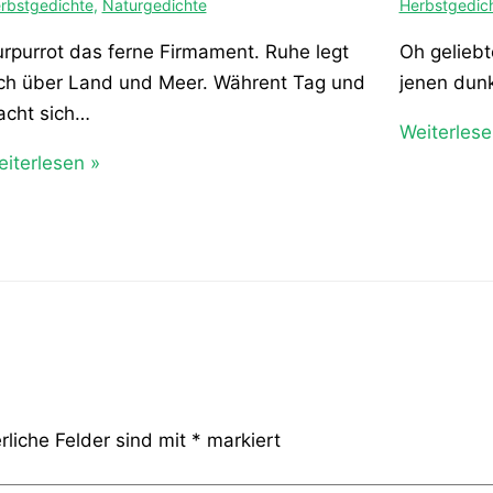
rbstgedichte
,
Naturgedichte
Herbstgedic
rpurrot das ferne Firmament. Ruhe legt
Oh geliebt
ch über Land und Meer. Währent Tag und
jenen dunk
acht sich…
Weiterlese
iterlesen »
rliche Felder sind mit
*
markiert