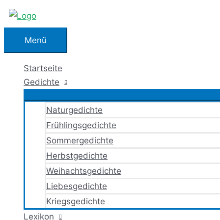
Zum
Inhalt
springen
Menü
Menü
Startseite
Gedichte
Naturgedichte
Frühlingsgedichte
Sommergedichte
Herbstgedichte
Weihachtsgedichte
Liebesgedichte
Kriegsgedichte
Lexikon