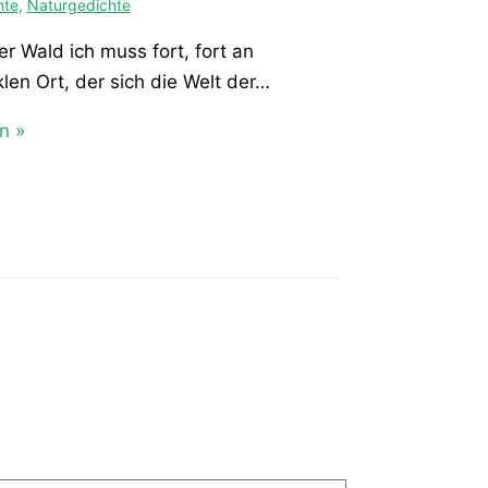
hte
,
Naturgedichte
er Wald ich muss fort, fort an
len Ort, der sich die Welt der…
n »