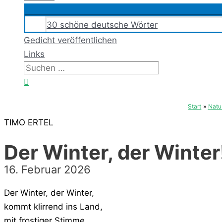
30 schöne deutsche Wörter
Gedicht veröffentlichen
Links
Suchen
nach:
Suchen
Start
Natu
TIMO ERTEL
Der Winter, der Winter
16. Februar 2026
Der Winter, der Winter,
kommt klirrend ins Land,
mit frostiger Stimme