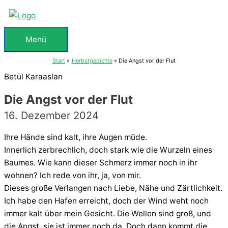
Zum
Inhalt
springen
Menü
Menü
Start
Herbstgedichte
Die Angst vor der Flut
Betül Karaaslan
Die Angst vor der Flut
16. Dezember 2024
Ihre Hände sind kalt, ihre Augen müde.
Innerlich zerbrechlich, doch stark wie die Wurzeln eines
Baumes. Wie kann dieser Schmerz immer noch in ihr
wohnen? Ich rede von ihr, ja, von mir.
Dieses große Verlangen nach Liebe, Nähe und Zärtlichkeit.
Ich habe den Hafen erreicht, doch der Wind weht noch
immer kalt über mein Gesicht. Die Wellen sind groß, und
die Angst, sie ist immer noch da. Doch dann kommt die