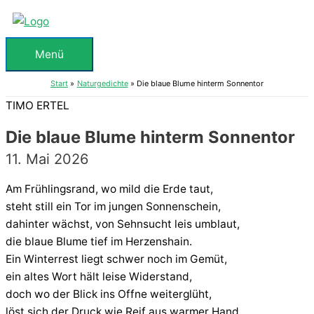
Zum
Inhalt
springen
Menü
Menü
Start
Naturgedichte
Die blaue Blume hinterm Sonnentor
TIMO ERTEL
Die blaue Blume hinterm Sonnentor
11. Mai 2026
Am Frühlingsrand, wo mild die Erde taut,
steht still ein Tor im jungen Sonnenschein,
dahinter wächst, von Sehnsucht leis umblaut,
die blaue Blume tief im Herzenshain.
Ein Winterrest liegt schwer noch im Gemüt,
ein altes Wort hält leise Widerstand,
doch wo der Blick ins Offne weiterglüht,
löst sich der Druck wie Reif aus warmer Hand.