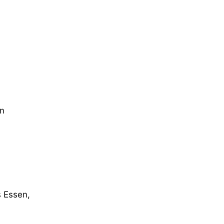
en
 Essen,