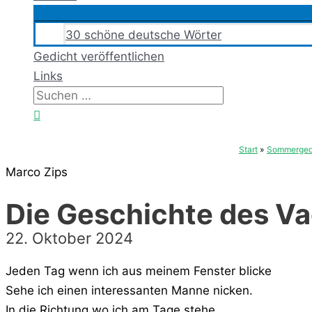
30 schöne deutsche Wörter
Gedicht veröffentlichen
Links
Suchen
nach:
Suchen
Start
Sommerged
Marco Zips
Die Geschichte des V
22. Oktober 2024
Jeden Tag wenn ich aus meinem Fenster blicke
Sehe ich einen interessanten Manne nicken.
In die Richtung wo ich am Tage stehe.