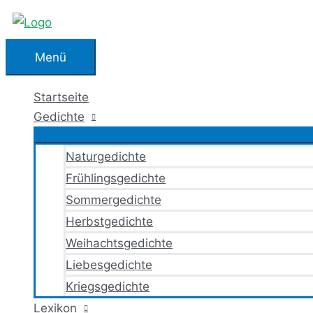
Zum
Inhalt
springen
Menü
Menü
Startseite
Gedichte
Naturgedichte
Frühlingsgedichte
Sommergedichte
Herbstgedichte
Weihachtsgedichte
Liebesgedichte
Kriegsgedichte
Lexikon