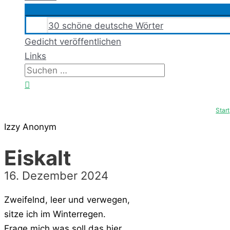
30 schöne deutsche Wörter
Gedicht veröffentlichen
Links
Suchen
nach:
Suchen
Start
Izzy Anonym
Eiskalt
16. Dezember 2024
Zweifelnd, leer und verwegen,
sitze ich im Winterregen.
Frage mich was soll das hier,