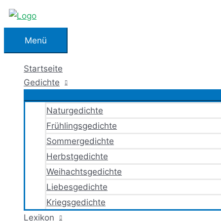
Zum
Inhalt
springen
Menü
Menü
Startseite
Gedichte
Naturgedichte
Frühlingsgedichte
Sommergedichte
Herbstgedichte
Weihachtsgedichte
Liebesgedichte
Kriegsgedichte
Lexikon