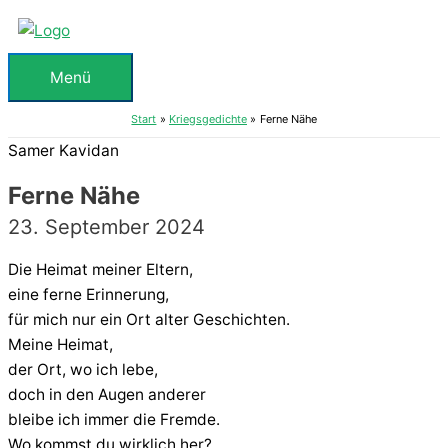
Zum
Inhalt
springen
Menü
Menü
Start
Kriegsgedichte
Ferne Nähe
Samer Kavidan
Ferne Nähe
23. September 2024
Die Heimat meiner Eltern,
eine ferne Erinnerung,
für mich nur ein Ort alter Geschichten.
Meine Heimat,
der Ort, wo ich lebe,
doch in den Augen anderer
bleibe ich immer die Fremde.
Wo kommst du wirklich her?