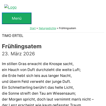
Zum
Inhalt
springen
Menü
Menü
Start
Naturgedichte
Frühlingsatem
TIMO ERTEL
Frühlingsatem
23. März 2026
Im stillen Gras erwacht die Knospe sacht,
ein Hauch von Duft durchzieht die weite Luft;
die Erde hebt sich leis aus langer Nacht,
und überm Feld verweht der junge Duft.
Ein Schmetterling berührt das helle Licht,
die Sonne streift den Tau am Wiesensaum;
der Morgen spricht, doch laut vernimmt man’s nicht –
der Lenz erscheint wie kaum gefasster Traum.