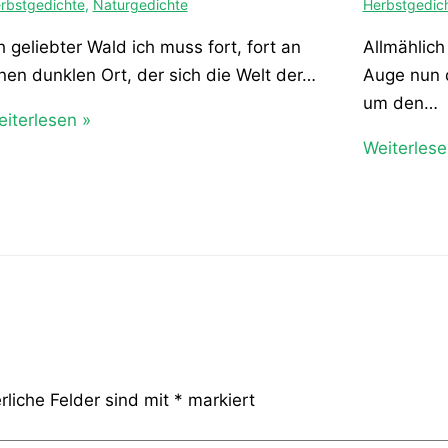
rbstgedichte
,
Naturgedichte
Herbstgedic
 geliebter Wald ich muss fort, fort an
Allmählich
nen dunklen Ort, der sich die Welt der…
Auge nun d
um den…
iterlesen »
Weiterlese
rliche Felder sind mit
*
markiert