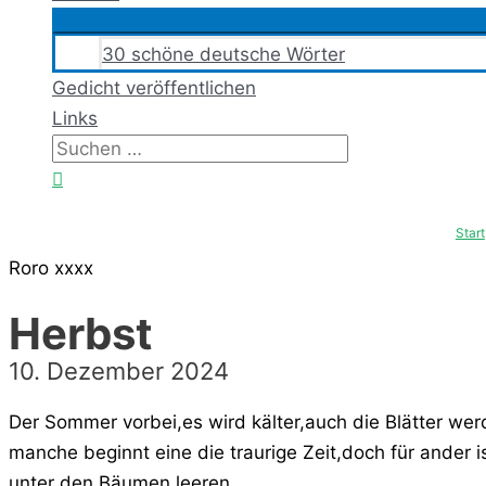
30 schöne deutsche Wörter
Gedicht veröffentlichen
Links
Suchen
nach:
Suchen
Start
Roro xxxx
Herbst
10. Dezember 2024
Der Sommer vorbei,es wird kälter,auch die Blätter w
manche beginnt eine die traurige Zeit,doch für ander i
unter den Bäumen leeren .