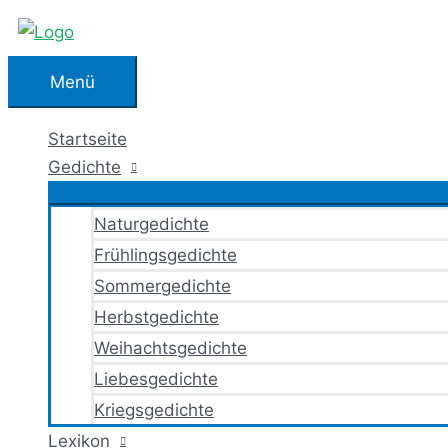
Zum
Inhalt
springen
Menü
Menü
Startseite
Gedichte
Naturgedichte
Frühlingsgedichte
Sommergedichte
Herbstgedichte
Weihachtsgedichte
Liebesgedichte
Kriegsgedichte
Lexikon