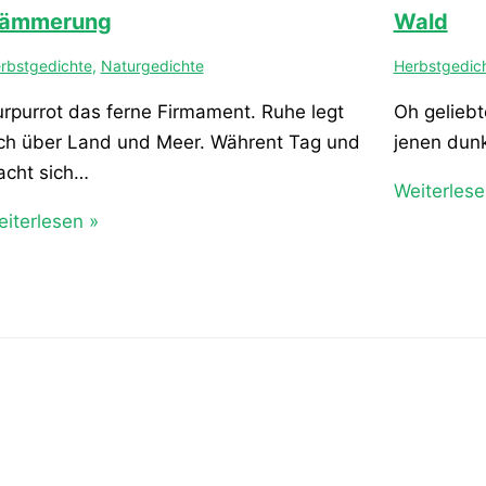
ämmerung
Wald
rbstgedichte
,
Naturgedichte
Herbstgedic
rpurrot das ferne Firmament. Ruhe legt
Oh geliebt
ch über Land und Meer. Währent Tag und
jenen dunk
acht sich…
Weiterlese
iterlesen »