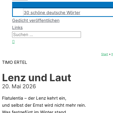
30 schöne deutsche Wörter
Gedicht veröffentlichen
Links
Suchen
nach:
Suchen
Start
N
TIMO ERTEL
Lenz und Laut
20. Mai 2026
Flatulentia – der Lenz kehrt ein,
und selbst der Ernst wird nicht mehr rein.
Was festgefügt im Winter stand,