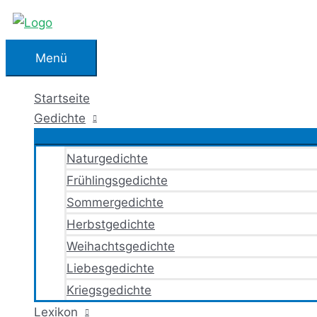
Zum
Inhalt
springen
Menü
Menü
Startseite
Gedichte
Naturgedichte
Frühlingsgedichte
Sommergedichte
Herbstgedichte
Weihachtsgedichte
Liebesgedichte
Kriegsgedichte
Lexikon