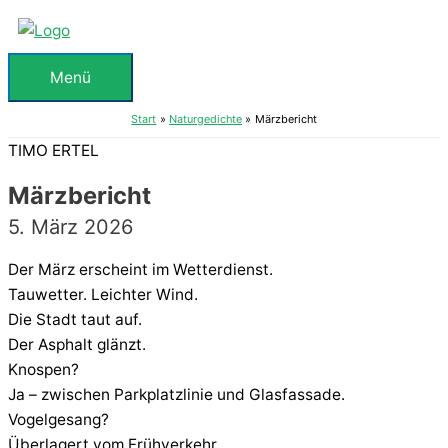
Zum
Inhalt
springen
Menü
Menü
Start
Naturgedichte
Märzbericht
TIMO ERTEL
Märzbericht
5. März 2026
Der März erscheint im Wetterdienst.
Tauwetter. Leichter Wind.
Die Stadt taut auf.
Der Asphalt glänzt.
Knospen?
Ja – zwischen Parkplatzlinie und Glasfassade.
Vogelgesang?
Überlagert vom Frühverkehr.