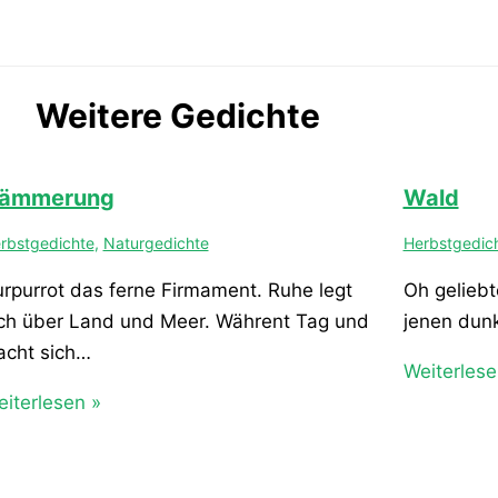
Weitere Gedichte
ämmerung
Wald
rbstgedichte
,
Naturgedichte
Herbstgedic
rpurrot das ferne Firmament. Ruhe legt
Oh geliebt
ch über Land und Meer. Währent Tag und
jenen dunk
acht sich…
Weiterlese
iterlesen »