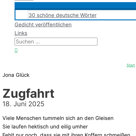
30 schöne deutsche Wörter
Gedicht veröffentlichen
Links
Suchen
nach:
Suchen
Start
Jona Glück
Zugfahrt
18. Juni 2025
Viele Menschen tummeln sich an den Gleisen
Sie laufen hektisch und eilig umher
Fehlt nur noch, dass sie mit ihren Koffern schmeißen