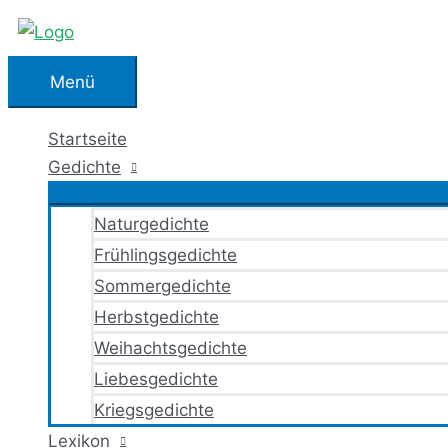
Zum
Inhalt
springen
Menü
Menü
Startseite
Gedichte
Naturgedichte
Frühlingsgedichte
Sommergedichte
Herbstgedichte
Weihachtsgedichte
Liebesgedichte
Kriegsgedichte
Lexikon