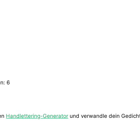
en:
6
den
Handlettering-Generator
und verwandle dein Gedicht 