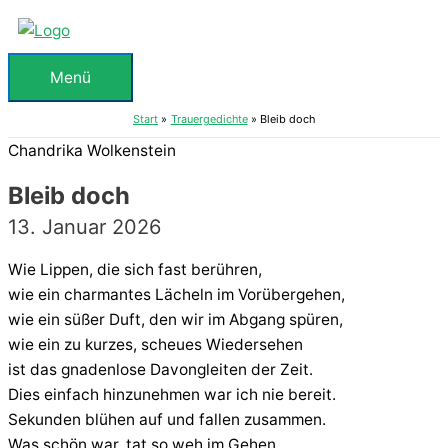
Zum
Inhalt
springen
Menü
Menü
Start
Trauergedichte
Bleib doch
Chandrika Wolkenstein
Bleib doch
13. Januar 2026
Wie Lippen, die sich fast berühren,
wie ein charmantes Lächeln im Vorübergehen,
wie ein süßer Duft, den wir im Abgang spüren,
wie ein zu kurzes, scheues Wiedersehen
ist das gnadenlose Davongleiten der Zeit.
Dies einfach hinzunehmen war ich nie bereit.
Sekunden blühen auf und fallen zusammen.
Was schön war, tat so weh im Gehen.