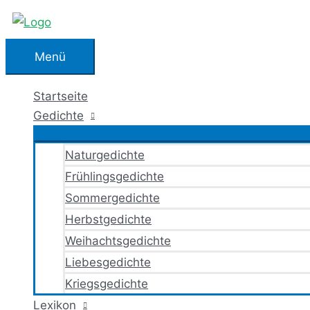
Zum
Inhalt
springen
Menü
Menü
Startseite
Gedichte
Naturgedichte
Frühlingsgedichte
Sommergedichte
Herbstgedichte
Weihachtsgedichte
Liebesgedichte
Kriegsgedichte
Lexikon