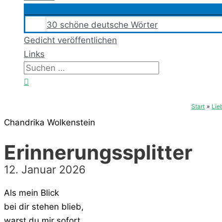
30 schöne deutsche Wörter
Gedicht veröffentlichen
Links
Suchen
nach:
Suchen
Start
Lie
Chandrika Wolkenstein
Erinnerungssplitter
12. Januar 2026
Als mein Blick
bei dir stehen blieb,
warst du mir sofort