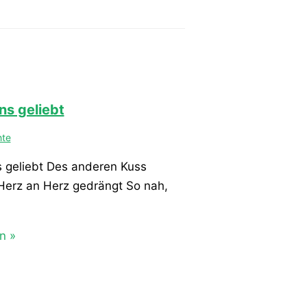
ns geliebt
hte
s geliebt Des anderen Kuss
erz an Herz gedrängt So nah,
n »