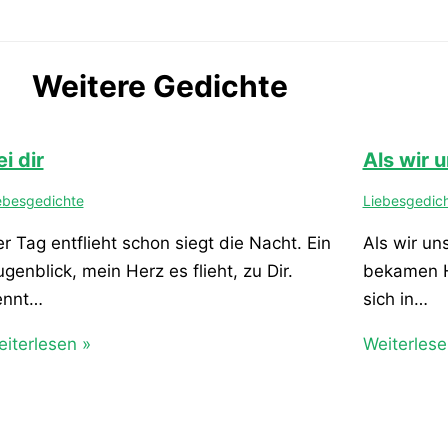
Weitere Gedichte
i dir
Als wir u
ebesgedichte
Liebesgedic
r Tag entflieht schon siegt die Nacht. Ein
Als wir un
genblick, mein Herz es flieht, zu Dir.
bekamen H
ennt…
sich in…
iterlesen »
Weiterlese