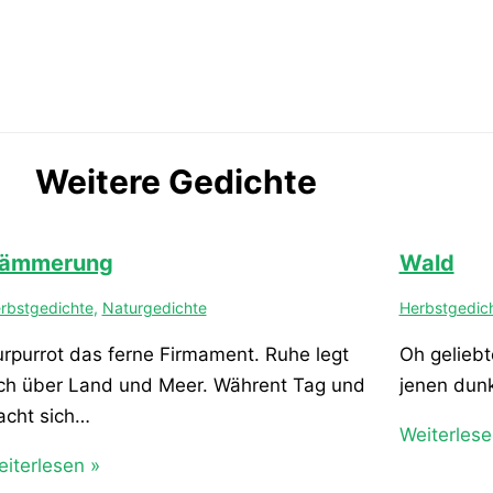
Weitere Gedichte
ämmerung
Wald
rbstgedichte
,
Naturgedichte
Herbstgedic
rpurrot das ferne Firmament. Ruhe legt
Oh geliebt
ch über Land und Meer. Währent Tag und
jenen dunk
acht sich…
Weiterlese
iterlesen »