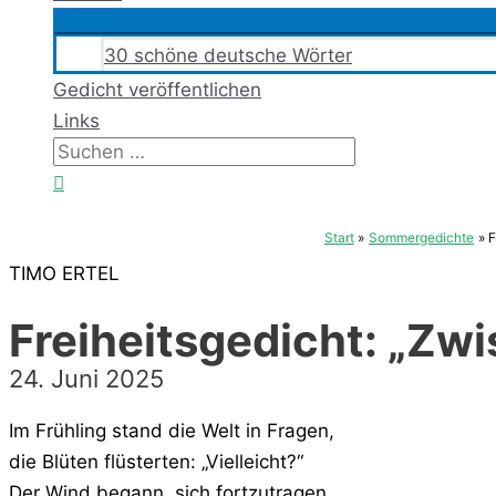
30 schöne deutsche Wörter
Gedicht veröffentlichen
Links
Suchen
nach:
Suchen
Start
Sommergedichte
F
TIMO ERTEL
Freiheitsgedicht: „Zw
24. Juni 2025
Im Frühling stand die Welt in Fragen,
die Blüten flüsterten: „Vielleicht?“
Der Wind begann, sich fortzutragen,