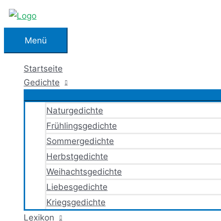
Zum
Inhalt
springen
Menü
Menü
Startseite
Gedichte
Naturgedichte
Frühlingsgedichte
Sommergedichte
Herbstgedichte
Weihachtsgedichte
Liebesgedichte
Kriegsgedichte
Lexikon