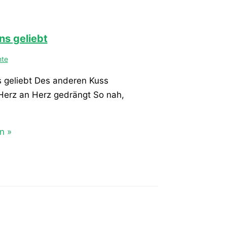
ns geliebt
hte
s geliebt Des anderen Kuss
erz an Herz gedrängt So nah,
n »