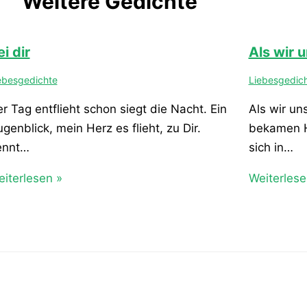
Weitere Gedichte
i dir
Als wir u
ebesgedichte
Liebesgedic
r Tag entflieht schon siegt die Nacht. Ein
Als wir un
genblick, mein Herz es flieht, zu Dir.
bekamen H
ennt…
sich in…
iterlesen »
Weiterlese