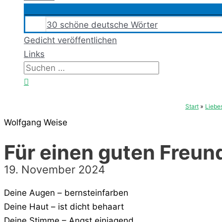
30 schöne deutsche Wörter
Gedicht veröffentlichen
Links
Suchen
nach:
Suchen
Start
Liebe
Wolfgang Weise
Für einen guten Freun
19. November 2024
Deine Augen – bernsteinfarben
Deine Haut – ist dicht behaart
Deine Stimme – Angst einjagend