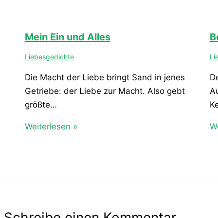
Mein Ein und Alles
Be
Liebesgedichte
Li
Die Macht der Liebe bringt Sand in jenes
De
Getriebe: der Liebe zur Macht. Also gebt
Au
größte…
K
Weiterlesen »
We
Schreibe einen Kommentar