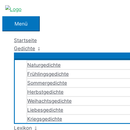
Zum
Inhalt
springen
Menü
Menü
Startseite
Gedichte
Naturgedichte
Frühlingsgedichte
Sommergedichte
Herbstgedichte
Weihachtsgedichte
Liebesgedichte
Kriegsgedichte
Lexikon