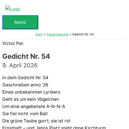
Zum
Inhalt
springen
Menü
Menü
Start
Trauergedichte
Gedicht Nr. 54
Victor Per.
Gedicht Nr. 54
9. April 2026
In dem Gedicht Nr. 54
Geschrieben anno ‘26
Eines unbekannten Lyrikers
Geht es um kein Vögelchen
Um eine angebetete A-N-N-A
Sie fiel nicht vom Ball
Die grüne Taube gurrt; sie ist rot
Ernsthaft – und Jahns Platz steht ohne Kirchturm