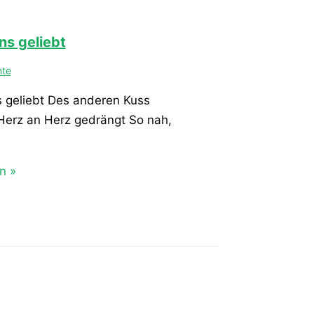
ns geliebt
hte
s geliebt Des anderen Kuss
erz an Herz gedrängt So nah,
n »