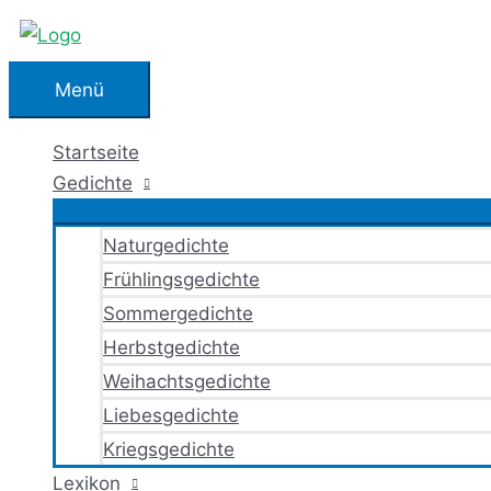
Zum
Inhalt
springen
Menü
Menü
Startseite
Gedichte
Naturgedichte
Frühlingsgedichte
Sommergedichte
Herbstgedichte
Weihachtsgedichte
Liebesgedichte
Kriegsgedichte
Lexikon