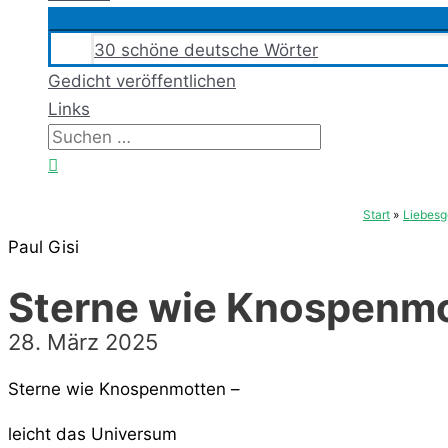
30 schöne deutsche Wörter
Gedicht veröffentlichen
Links
Suchen
nach:
Suchen
Start
Liebesg
Paul Gisi
Sterne wie Knospenm
28. März 2025
Sterne wie Knospenmotten –
leicht das Universum