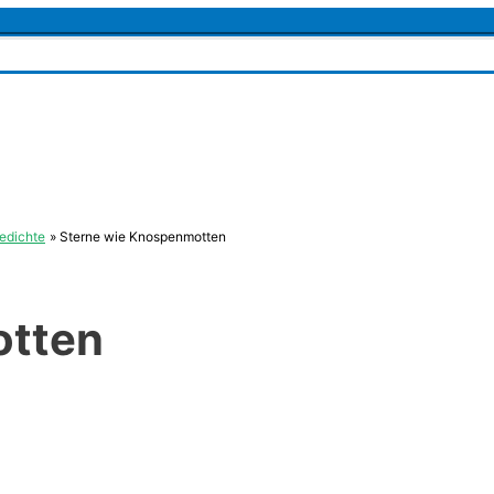
edichte
Sterne wie Knospenmotten
otten