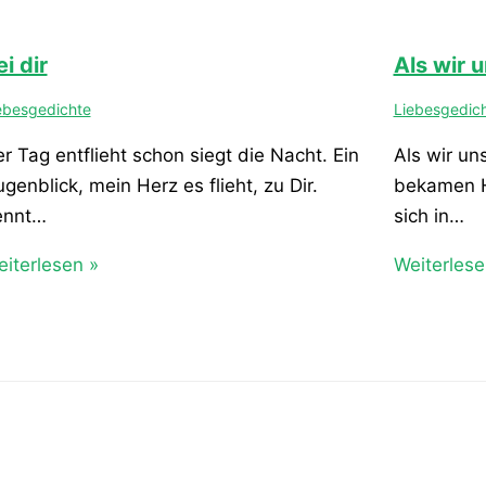
i dir
Als wir u
ebesgedichte
Liebesgedic
r Tag entflieht schon siegt die Nacht. Ein
Als wir un
genblick, mein Herz es flieht, zu Dir.
bekamen H
ennt…
sich in…
iterlesen »
Weiterlese