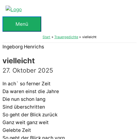
Zum
Inhalt
springen
Menü
Menü
Start
Trauergedichte
vielleicht
Ingeborg Henrichs
vielleicht
27. Oktober 2025
In ach` so ferner Zeit
Da waren einst die Jahre
Die nun schon lang
Sind überschritten
So geht der Blick zurück
Ganz weit ganz weit
Gelebte Zeit
So geht der Blick nach vorn