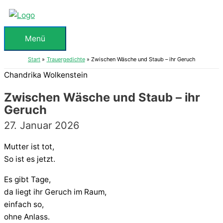
Zum
Inhalt
springen
Menü
Menü
Start
Trauergedichte
Zwischen Wäsche und Staub – ihr Geruch
Chandrika Wolkenstein
Zwischen Wäsche und Staub – ihr
Geruch
27. Januar 2026
Mutter ist tot,
So ist es jetzt.
Es gibt Tage,
da liegt ihr Geruch im Raum,
einfach so,
ohne Anlass.