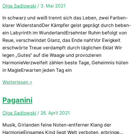
Olga Sadlowski
/
3. Mai 2021
In schwarz und weiß trennt sich das Leben, zwei Farben-
klarer WiderstandDer Kämpfer geist geprägt durch beben-
ein Labyrinth im WunderlandErsehnter Ruhm befolgt von
Reue, verschwindet Glanz, das Ende nahtVor Ewigkeit
erschwörte Treue verdampft durch täglichen Eklat Wir
legen „Gutes“ auf die Waage und provozieren
HarmonieVerzweifelt zählen beste Tage, Geheimnis hüten
in MagieErwarten jeden Tag ein
Schwarz
Weiterlesen »
und
Weiß
Paganini
Olga Sadlowski
/
26. April 2021
Musik, Girlanden feine Noten-entferner Klang der
HarmonieEinsames Kind liegt Welt verboten, erbringe…