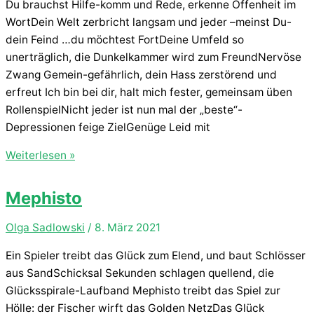
Du brauchst Hilfe-komm und Rede, erkenne Offenheit im
WortDein Welt zerbricht langsam und jeder –meinst Du-
dein Feind …du möchtest FortDeine Umfeld so
unerträglich, die Dunkelkammer wird zum FreundNervöse
Zwang Gemein-gefährlich, dein Hass zerstörend und
erfreut Ich bin bei dir, halt mich fester, gemeinsam üben
RollenspielNicht jeder ist nun mal der „beste“-
Depressionen feige ZielGenüge Leid mit
Dein
Weiterlesen »
Schmerz
und
Mephisto
Leid
Olga Sadlowski
/
8. März 2021
Ein Spieler treibt das Glück zum Elend, und baut Schlösser
aus SandSchicksal Sekunden schlagen quellend, die
Glücksspirale-Laufband Mephisto treibt das Spiel zur
Hölle: der Fischer wirft das Golden NetzDas Glück