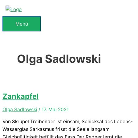
Zum
Inhalt
springen
Menü
Menü
Olga Sadlowski
Zankapfel
Olga Sadlowski
/
17. Mai 2021
Von Skrupel Treibender ist einsam, Schicksal des Lebens-
Wasserglas Sarkasmus frisst die Seele langsam,
Gleichgültigkeit befüllt das Fass Der Redner lernt die