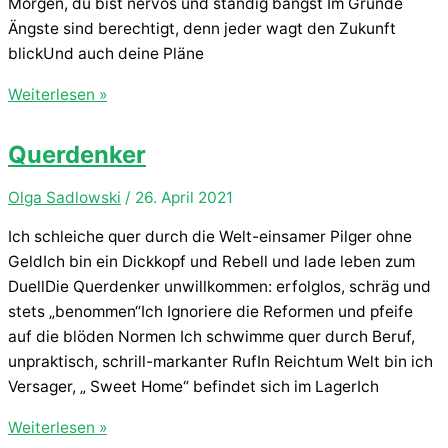
Morgen, du bist nervös und ständig bangst Im Grunde
Ängste sind berechtigt, denn jeder wagt den Zukunft
blickUnd auch deine Pläne
Motivation
Weiterlesen »
Querdenker
Olga Sadlowski
/
26. April 2021
Ich schleiche quer durch die Welt-einsamer Pilger ohne
GeldIch bin ein Dickkopf und Rebell und lade leben zum
DuellDie Querdenker unwillkommen: erfolglos, schräg und
stets „benommen“Ich Ignoriere die Reformen und pfeife
auf die blöden Normen Ich schwimme quer durch Beruf,
unpraktisch, schrill-markanter RufIn Reichtum Welt bin ich
Versager, „ Sweet Home“ befindet sich im LagerIch
Querdenker
Weiterlesen »